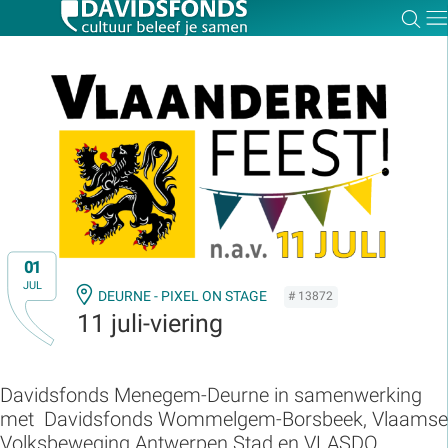
Zoe
Dir
Zoek:
Zoeken
01
JUL
DEURNE - PIXEL ON STAGE
# 13872
11 juli-viering
Davidsfonds Menegem-Deurne in samenwerking
met Davidsfonds Wommelgem-Borsbeek, Vlaamse
Volksbeweging Antwerpen Stad en VLASDO