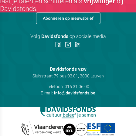
laat je talenten schitteren als
vrijwilliger
bij
Davidsfonds.
Abonneren op nieuwsbrief
Volg
Davidsfonds
op sociale media
Volg
Volg
Volg
ons
ons
ons
op
op
op
Facebook
Instagram
LinkedIn
Contactpersoon:
Davidsfonds vzw
Adres:
Sluisstraat 79
bus 03.01, 3000
Leuven
Telefoon:
016 31 06 00
E-mail:
info@davidsfonds.be